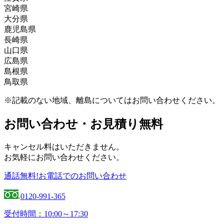
宮崎県
糟屋郡、嘉穂郡、嘉麻市、北九州市、鞍手郡、久留米
宇城市、宇土市、上天草市、上益城郡、菊池郡、菊池
伊万里市、嬉野市、小城市、鹿島市、唐津市、神埼
大分県
市、古賀市、田川郡、田川市、太宰府市、筑後市、筑
市、球磨郡、熊本市、合志郡、下益城郡、玉名郡、玉
郡、神埼市、杵島郡、佐賀市、多久市、武雄市、鳥栖
えびの市、北諸県郡、串間市、小林市、児湯郡、西都
鹿児島県
紫野市、築上郡、那珂川市、中間市、直方市、福岡
名市、人吉市、水俣市、八代郡、八代市、山鹿市
市、西松浦郡、東松浦郡、藤津郡、三養基郡
市、西臼杵郡、西諸県郡、日南市、延岡市、東臼杵
宇佐市、臼杵市、大分市、杵築市、玖珠郡、国東市、
長崎県
市、福津市、豊前市、三井郡、三潴郡、京都郡、みや
郡、東諸県郡、日向市、南那珂郡、都城市、宮崎郡、
佐伯市、竹田市、津久見市、中津市、速見郡、日田
姶良郡、姶良市、阿久根市、伊佐郡、伊佐市、出水
山口県
ま市、宮若市、宗像市、柳川市、八女郡、八女市、行
宮崎市
市、豊後大野市、豊後高田市、別府市、由布市
郡、出水市、いちき串木野市、指宿郡、指宿市、大口
諫早市、雲仙市、大村市、北松浦郡、五島市、西海
広島県
橋市
市、鹿児島郡、鹿児島市、加世田市、鹿屋市、肝属
市、佐世保市、島原市、長崎市、西彼杵郡、東彼杵
阿武郡、岩国市、宇部市、大島郡、玖珂郡、下松市、
島根県
郡、霧島市、串木野市、国分市、薩摩郡、薩摩川内
郡、平戸市、松浦市、南島原市、南松浦郡
熊毛郡、山陽小野田市、下関市、周南市、長門市、萩
安芸郡、江田島市、大竹市、尾道市、呉市、庄原市、
鳥取県
市、志布志市、川内市、曽於郡、曽於市、垂水市、日
市、光市、防府市、美祢市、柳井市、山口市
神石郡、世羅郡、竹原市、豊田郡、廿日市市、東広島
飯石郡、出雲市、雲南市、大田市、邑智郡、隠岐郡、
置市、枕崎市、南九州市、南さつま市
市、広島市、福山市、府中市、三原市、三次市、山県
鹿足郡、江津市、仁多郡、浜田市、益田市、松江市、
岩美郡、倉吉市、西伯郡、境港市、東伯郡、鳥取市、
※記載のない地域、離島についてはお問い合わせください。
郡
安来市
日野郡、八頭郡、米子市
お問い合わせ・お見積り無料
キャンセル料はいただきません。
お気軽にお問い合わせください。
通話無料!お電話でのお問い合わせ
0120-991-365
受付時間：10:00～17:30