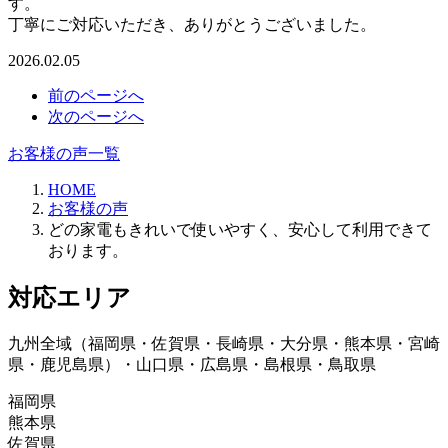
す。
丁寧にご対応いただき、ありがとうございました。
2026.02.05
前のページへ
次のページへ
お客様の声一覧
HOME
お客様の声
どの家電もきれいで使いやすく、安心して利用できて
おります。
対応エリア
九州全域（福岡県・佐賀県・長崎県・大分県・熊本県・宮崎
県・鹿児島県）・山口県・広島県・島根県・鳥取県
福岡県
熊本県
朝倉郡、朝倉市、飯塚市、糸島市、うきは市、大川
佐賀県
市、大野城市、大牟田市、小郡市、遠賀郡、春日市、
葦北郡、阿蘇郡、阿蘇市、天草郡、天草市、荒尾市、