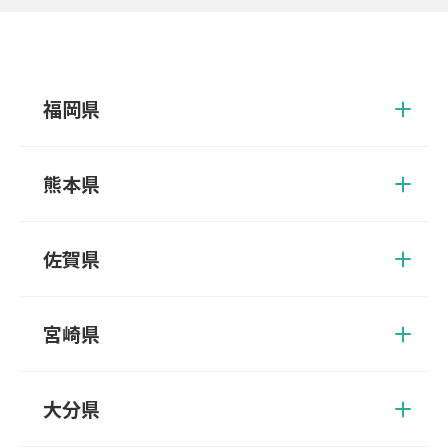
福岡県
朝倉郡、朝倉市、飯塚市、糸島市、うきは市、大川市、大野城
市、大牟田市、小郡市、遠賀郡、春日市、糟屋郡、嘉穂郡、嘉麻
熊本県
市、北九州市、鞍手郡、久留米市、古賀市、田川郡、田川市、太
宰府市、筑後市、筑紫野市、築上郡、那珂川市、中間市、直方
葦北郡、阿蘇郡、阿蘇市、天草郡、天草市、荒尾市、宇城市、宇
市、福岡市、福津市、豊前市、三井郡、三潴郡、京都郡、みやま
土市、上天草市、上益城郡、菊池郡、菊池市、球磨郡、熊本市、
佐賀県
市、宮若市、宗像市、柳川市、八女郡、八女市、行橋市
合志郡、下益城郡、玉名郡、玉名市、人吉市、水俣市、八代郡、
八代市、山鹿市
伊万里市、嬉野市、小城市、鹿島市、唐津市、神埼郡、神埼市、
杵島郡、佐賀市、多久市、武雄市、鳥栖市、西松浦郡、東松浦
宮崎県
郡、藤津郡、三養基郡
えびの市、北諸県郡、串間市、小林市、児湯郡、西都市、西臼杵
郡、西諸県郡、日南市、延岡市、東臼杵郡、東諸県郡、日向市、
大分県
南那珂郡、都城市、宮崎郡、宮崎市
宇佐市、臼杵市、大分市、杵築市、玖珠郡、国東市、佐伯市、竹