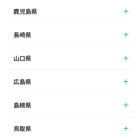
田市、津久見市、中津市、速見郡、日田市、豊後大野市、豊後高
鹿児島県
田市、別府市、由布市
姶良郡、姶良市、阿久根市、伊佐郡、伊佐市、出水郡、出水市、
いちき串木野市、指宿郡、指宿市、大口市、鹿児島郡、鹿児島
長崎県
市、加世田市、鹿屋市、肝属郡、霧島市、串木野市、国分市、薩
摩郡、薩摩川内市、志布志市、川内市、曽於郡、曽於市、垂水
諫早市、雲仙市、大村市、北松浦郡、五島市、西海市、佐世保
市、日置市、枕崎市、南九州市、南さつま市
市、島原市、長崎市、西彼杵郡、東彼杵郡、平戸市、松浦市、南
山口県
島原市、南松浦郡
阿武郡、岩国市、宇部市、大島郡、玖珂郡、下松市、熊毛郡、山
陽小野田市、下関市、周南市、長門市、萩市、光市、防府市、美
広島県
祢市、柳井市、山口市
安芸郡、江田島市、大竹市、尾道市、呉市、庄原市、神石郡、世
羅郡、竹原市、豊田郡、廿日市市、東広島市、広島市、福山市、
島根県
府中市、三原市、三次市、山県郡
飯石郡、出雲市、雲南市、大田市、邑智郡、隠岐郡、鹿足郡、江
津市、仁多郡、浜田市、益田市、松江市、安来市
鳥取県
岩美郡、倉吉市、西伯郡、境港市、東伯郡、鳥取市、日野郡、八