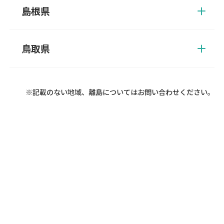
羅郡、竹原市、豊田郡、廿日市市、東広島市、広島市、福山市、
島根県
府中市、三原市、三次市、山県郡
飯石郡、出雲市、雲南市、大田市、邑智郡、隠岐郡、鹿足郡、江
津市、仁多郡、浜田市、益田市、松江市、安来市
鳥取県
岩美郡、倉吉市、西伯郡、境港市、東伯郡、鳥取市、日野郡、八
頭郡、米子市
※記載のない地域、離島についてはお問い合わせください。
お問い合わせ・お見積り無料
キャンセル料はいただきません。