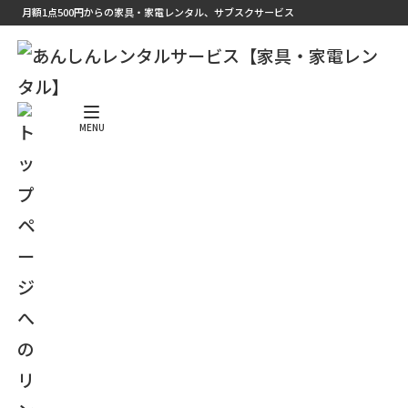
月額1点500円からの家具・家電レンタル、サブスクサービス
＼ ホームページをリニューアルしました ／
MENU
キッチン家電
電子レンジや炊飯器、電気ケトルなど、一人暮
らしや単身赴任にも便利なレンタルキッチン家
電をご用意しています。
3点セット1,500円（税抜）〜、5点セット2,500