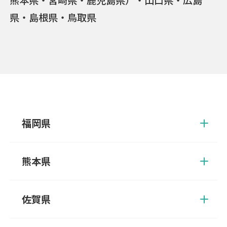
県・島根県・鳥取県
福岡県
朝倉郡、朝倉市、飯塚市、糸島市、うきは市、大川市、大野城
市、大牟田市、小郡市、遠賀郡、春日市、糟屋郡、嘉穂郡、嘉麻
熊本県
市、北九州市、鞍手郡、久留米市、古賀市、田川郡、田川市、太
宰府市、筑後市、筑紫野市、築上郡、那珂川市、中間市、直方
葦北郡、阿蘇郡、阿蘇市、天草郡、天草市、荒尾市、宇城市、宇
市、福岡市、福津市、豊前市、三井郡、三潴郡、京都郡、みやま
土市、上天草市、上益城郡、菊池郡、菊池市、球磨郡、熊本市、
佐賀県
市、宮若市、宗像市、柳川市、八女郡、八女市、行橋市
合志郡、下益城郡、玉名郡、玉名市、人吉市、水俣市、八代郡、
八代市、山鹿市
伊万里市、嬉野市、小城市、鹿島市、唐津市、神埼郡、神埼市、
杵島郡、佐賀市、多久市、武雄市、鳥栖市、西松浦郡、東松浦