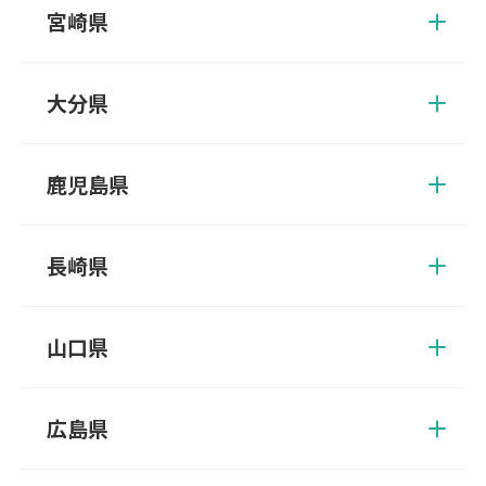
宮崎県
郡、藤津郡、三養基郡
えびの市、北諸県郡、串間市、小林市、児湯郡、西都市、西臼杵
郡、西諸県郡、日南市、延岡市、東臼杵郡、東諸県郡、日向市、
大分県
南那珂郡、都城市、宮崎郡、宮崎市
宇佐市、臼杵市、大分市、杵築市、玖珠郡、国東市、佐伯市、竹
田市、津久見市、中津市、速見郡、日田市、豊後大野市、豊後高
鹿児島県
田市、別府市、由布市
姶良郡、姶良市、阿久根市、伊佐郡、伊佐市、出水郡、出水市、
いちき串木野市、指宿郡、指宿市、大口市、鹿児島郡、鹿児島
長崎県
市、加世田市、鹿屋市、肝属郡、霧島市、串木野市、国分市、薩
摩郡、薩摩川内市、志布志市、川内市、曽於郡、曽於市、垂水
諫早市、雲仙市、大村市、北松浦郡、五島市、西海市、佐世保
市、日置市、枕崎市、南九州市、南さつま市
市、島原市、長崎市、西彼杵郡、東彼杵郡、平戸市、松浦市、南
山口県
島原市、南松浦郡
阿武郡、岩国市、宇部市、大島郡、玖珂郡、下松市、熊毛郡、山
陽小野田市、下関市、周南市、長門市、萩市、光市、防府市、美
広島県
祢市、柳井市、山口市
安芸郡、江田島市、大竹市、尾道市、呉市、庄原市、神石郡、世