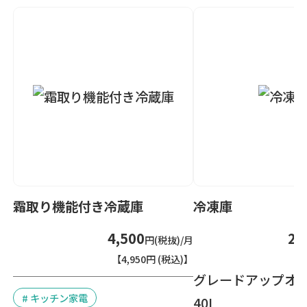
霜取り機能付き冷蔵庫
冷凍庫
4,500
2,
円(税抜)/月
【4,950円 (税込)】
【2
グレードアップオ
# キッチン家電
40L