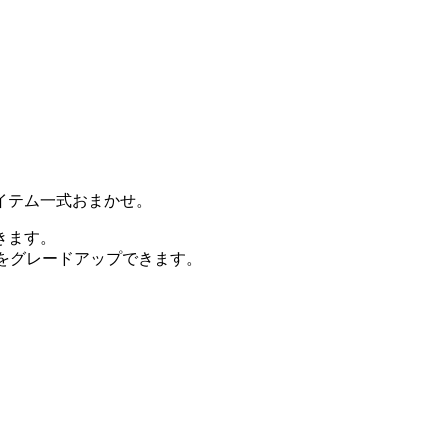
イテム一式おまかせ。
きます。
点をグレードアップできます。