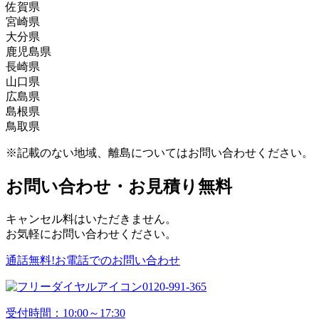
佐賀県
市、大野城市、大牟田市、小郡市、遠賀郡、春日市、
葦北郡、阿蘇郡、阿蘇市、天草郡、天草市、荒尾市、
宮崎県
糟屋郡、嘉穂郡、嘉麻市、北九州市、鞍手郡、久留米
宇城市、宇土市、上天草市、上益城郡、菊池郡、菊池
伊万里市、嬉野市、小城市、鹿島市、唐津市、神埼
大分県
市、古賀市、田川郡、田川市、太宰府市、筑後市、筑
市、球磨郡、熊本市、合志郡、下益城郡、玉名郡、玉
郡、神埼市、杵島郡、佐賀市、多久市、武雄市、鳥栖
えびの市、北諸県郡、串間市、小林市、児湯郡、西都
鹿児島県
紫野市、築上郡、那珂川市、中間市、直方市、福岡
名市、人吉市、水俣市、八代郡、八代市、山鹿市
市、西松浦郡、東松浦郡、藤津郡、三養基郡
市、西臼杵郡、西諸県郡、日南市、延岡市、東臼杵
宇佐市、臼杵市、大分市、杵築市、玖珠郡、国東市、
長崎県
市、福津市、豊前市、三井郡、三潴郡、京都郡、みや
郡、東諸県郡、日向市、南那珂郡、都城市、宮崎郡、
佐伯市、竹田市、津久見市、中津市、速見郡、日田
姶良郡、姶良市、阿久根市、伊佐郡、伊佐市、出水
山口県
ま市、宮若市、宗像市、柳川市、八女郡、八女市、行
宮崎市
市、豊後大野市、豊後高田市、別府市、由布市
郡、出水市、いちき串木野市、指宿郡、指宿市、大口
諫早市、雲仙市、大村市、北松浦郡、五島市、西海
広島県
橋市
市、鹿児島郡、鹿児島市、加世田市、鹿屋市、肝属
市、佐世保市、島原市、長崎市、西彼杵郡、東彼杵
阿武郡、岩国市、宇部市、大島郡、玖珂郡、下松市、
島根県
郡、霧島市、串木野市、国分市、薩摩郡、薩摩川内
郡、平戸市、松浦市、南島原市、南松浦郡
熊毛郡、山陽小野田市、下関市、周南市、長門市、萩
安芸郡、江田島市、大竹市、尾道市、呉市、庄原市、
鳥取県
市、志布志市、川内市、曽於郡、曽於市、垂水市、日
市、光市、防府市、美祢市、柳井市、山口市
神石郡、世羅郡、竹原市、豊田郡、廿日市市、東広島
飯石郡、出雲市、雲南市、大田市、邑智郡、隠岐郡、
置市、枕崎市、南九州市、南さつま市
市、広島市、福山市、府中市、三原市、三次市、山県
鹿足郡、江津市、仁多郡、浜田市、益田市、松江市、
岩美郡、倉吉市、西伯郡、境港市、東伯郡、鳥取市、
※記載のない地域、離島についてはお問い合わせください。
郡
安来市
日野郡、八頭郡、米子市
お問い合わせ・お見積り無料
キャンセル料はいただきません。
お気軽にお問い合わせください。
通話無料!お電話でのお問い合わせ
0120-991-365
受付時間：10:00～17:30