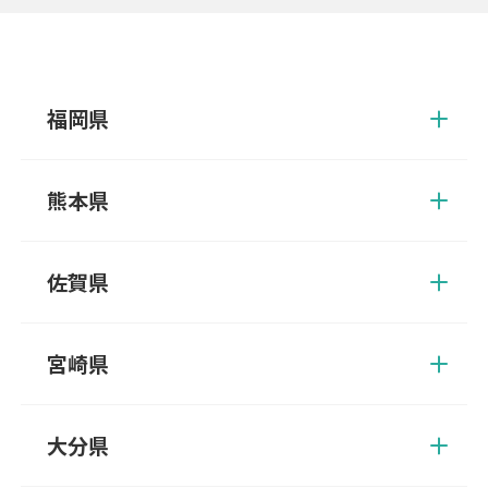
福岡県
朝倉郡、朝倉市、飯塚市、糸島市、うきは市、大川市、大野城
市、大牟田市、小郡市、遠賀郡、春日市、糟屋郡、嘉穂郡、嘉麻
熊本県
市、北九州市、鞍手郡、久留米市、古賀市、田川郡、田川市、太
宰府市、筑後市、筑紫野市、築上郡、那珂川市、中間市、直方
葦北郡、阿蘇郡、阿蘇市、天草郡、天草市、荒尾市、宇城市、宇
市、福岡市、福津市、豊前市、三井郡、三潴郡、京都郡、みやま
土市、上天草市、上益城郡、菊池郡、菊池市、球磨郡、熊本市、
佐賀県
市、宮若市、宗像市、柳川市、八女郡、八女市、行橋市
合志郡、下益城郡、玉名郡、玉名市、人吉市、水俣市、八代郡、
八代市、山鹿市
伊万里市、嬉野市、小城市、鹿島市、唐津市、神埼郡、神埼市、
杵島郡、佐賀市、多久市、武雄市、鳥栖市、西松浦郡、東松浦
宮崎県
郡、藤津郡、三養基郡
えびの市、北諸県郡、串間市、小林市、児湯郡、西都市、西臼杵
郡、西諸県郡、日南市、延岡市、東臼杵郡、東諸県郡、日向市、
大分県
南那珂郡、都城市、宮崎郡、宮崎市
宇佐市、臼杵市、大分市、杵築市、玖珠郡、国東市、佐伯市、竹