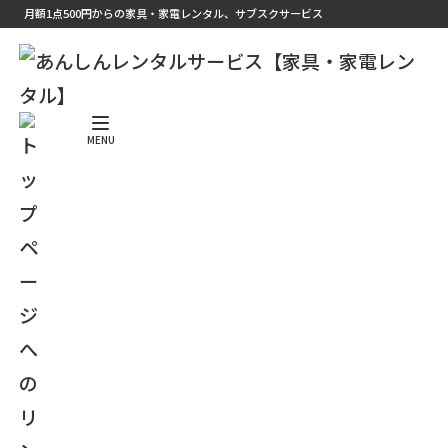
月額1点500円からの家具・家電レンタル、サブスクサービス
＼ ホームページをリニューアルしました ／
MENU
とても快適な生活ができまし
た。
大分県竹田市
E.I 様 女性 社会人