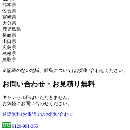
熊本県
朝倉郡、朝倉市、飯塚市、糸島市、うきは市、大川
佐賀県
市、大野城市、大牟田市、小郡市、遠賀郡、春日市、
葦北郡、阿蘇郡、阿蘇市、天草郡、天草市、荒尾市、
宮崎県
糟屋郡、嘉穂郡、嘉麻市、北九州市、鞍手郡、久留米
宇城市、宇土市、上天草市、上益城郡、菊池郡、菊池
伊万里市、嬉野市、小城市、鹿島市、唐津市、神埼
大分県
市、古賀市、田川郡、田川市、太宰府市、筑後市、筑
市、球磨郡、熊本市、合志郡、下益城郡、玉名郡、玉
郡、神埼市、杵島郡、佐賀市、多久市、武雄市、鳥栖
えびの市、北諸県郡、串間市、小林市、児湯郡、西都
鹿児島県
紫野市、築上郡、那珂川市、中間市、直方市、福岡
名市、人吉市、水俣市、八代郡、八代市、山鹿市
市、西松浦郡、東松浦郡、藤津郡、三養基郡
市、西臼杵郡、西諸県郡、日南市、延岡市、東臼杵
宇佐市、臼杵市、大分市、杵築市、玖珠郡、国東市、
長崎県
市、福津市、豊前市、三井郡、三潴郡、京都郡、みや
郡、東諸県郡、日向市、南那珂郡、都城市、宮崎郡、
佐伯市、竹田市、津久見市、中津市、速見郡、日田
姶良郡、姶良市、阿久根市、伊佐郡、伊佐市、出水
山口県
ま市、宮若市、宗像市、柳川市、八女郡、八女市、行
宮崎市
市、豊後大野市、豊後高田市、別府市、由布市
郡、出水市、いちき串木野市、指宿郡、指宿市、大口
諫早市、雲仙市、大村市、北松浦郡、五島市、西海
広島県
橋市
市、鹿児島郡、鹿児島市、加世田市、鹿屋市、肝属
市、佐世保市、島原市、長崎市、西彼杵郡、東彼杵
阿武郡、岩国市、宇部市、大島郡、玖珂郡、下松市、
島根県
郡、霧島市、串木野市、国分市、薩摩郡、薩摩川内
郡、平戸市、松浦市、南島原市、南松浦郡
熊毛郡、山陽小野田市、下関市、周南市、長門市、萩
安芸郡、江田島市、大竹市、尾道市、呉市、庄原市、
鳥取県
市、志布志市、川内市、曽於郡、曽於市、垂水市、日
市、光市、防府市、美祢市、柳井市、山口市
神石郡、世羅郡、竹原市、豊田郡、廿日市市、東広島
飯石郡、出雲市、雲南市、大田市、邑智郡、隠岐郡、
置市、枕崎市、南九州市、南さつま市
市、広島市、福山市、府中市、三原市、三次市、山県
鹿足郡、江津市、仁多郡、浜田市、益田市、松江市、
岩美郡、倉吉市、西伯郡、境港市、東伯郡、鳥取市、
※記載のない地域、離島についてはお問い合わせください。
郡
安来市
日野郡、八頭郡、米子市
お問い合わせ・お見積り無料
キャンセル料はいただきません。
お気軽にお問い合わせください。
通話無料!お電話でのお問い合わせ
0120-991-365