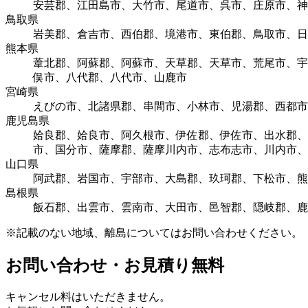
安芸郡、江田島市、大竹市、尾道市、呉市、庄原市、神
鳥取県
岩美郡、倉吉市、西伯郡、境港市、東伯郡、鳥取市、日
熊本県
葦北郡、阿蘇郡、阿蘇市、天草郡、天草市、荒尾市、宇
俣市、八代郡、八代市、山鹿市
宮崎県
えびの市、北諸県郡、串間市、小林市、児湯郡、西都市
鹿児島県
姶良郡、姶良市、阿久根市、伊佐郡、伊佐市、出水郡、
市、国分市、薩摩郡、薩摩川内市、志布志市、川内市、
山口県
阿武郡、岩国市、宇部市、大島郡、玖珂郡、下松市、熊
島根県
飯石郡、出雲市、雲南市、大田市、邑智郡、隠岐郡、鹿
※記載のない地域、離島についてはお問い合わせください。
お問い合わせ・お見積り無料
キャンセル料はいただきません。