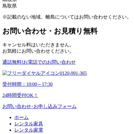
鳥取県
市、志布志市、川内市、曽於郡、曽於市、垂水市、日
市、光市、防府市、美祢市、柳井市、山口市
神石郡、世羅郡、竹原市、豊田郡、廿日市市、東広島
飯石郡、出雲市、雲南市、大田市、邑智郡、隠岐郡、
置市、枕崎市、南九州市、南さつま市
市、広島市、福山市、府中市、三原市、三次市、山県
鹿足郡、江津市、仁多郡、浜田市、益田市、松江市、
岩美郡、倉吉市、西伯郡、境港市、東伯郡、鳥取市、
※記載のない地域、離島についてはお問い合わせください。
郡
安来市
日野郡、八頭郡、米子市
お問い合わせ・お見積り無料
キャンセル料はいただきません。
お気軽にお問い合わせください。
通話無料!お電話でのお問い合わせ
0120-991-365
受付時間：10:00～17:30
24時間受付OK！
お問い合わせ･お申し込みフォーム
ホーム
レンタル家具
レンタル家電