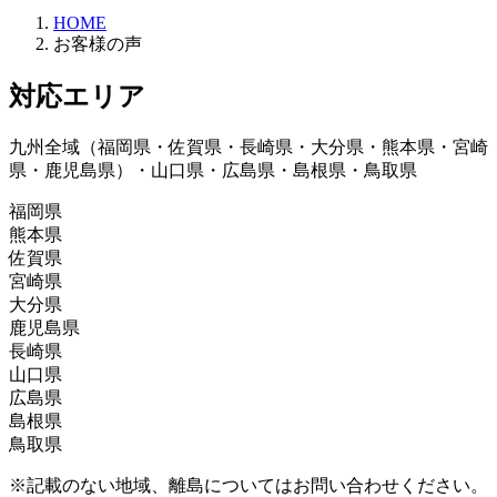
HOME
お客様の声
対応エリア
九州全域（福岡県・佐賀県・長崎県・大分県・熊本県・宮崎
県・鹿児島県）・山口県・広島県・島根県・鳥取県
福岡県
熊本県
朝倉郡、朝倉市、飯塚市、糸島市、うきは市、大川
佐賀県
市、大野城市、大牟田市、小郡市、遠賀郡、春日市、
葦北郡、阿蘇郡、阿蘇市、天草郡、天草市、荒尾市、
宮崎県
糟屋郡、嘉穂郡、嘉麻市、北九州市、鞍手郡、久留米
宇城市、宇土市、上天草市、上益城郡、菊池郡、菊池
伊万里市、嬉野市、小城市、鹿島市、唐津市、神埼
大分県
市、古賀市、田川郡、田川市、太宰府市、筑後市、筑
市、球磨郡、熊本市、合志郡、下益城郡、玉名郡、玉
郡、神埼市、杵島郡、佐賀市、多久市、武雄市、鳥栖
えびの市、北諸県郡、串間市、小林市、児湯郡、西都
鹿児島県
紫野市、築上郡、那珂川市、中間市、直方市、福岡
名市、人吉市、水俣市、八代郡、八代市、山鹿市
市、西松浦郡、東松浦郡、藤津郡、三養基郡
市、西臼杵郡、西諸県郡、日南市、延岡市、東臼杵
宇佐市、臼杵市、大分市、杵築市、玖珠郡、国東市、
長崎県
市、福津市、豊前市、三井郡、三潴郡、京都郡、みや
郡、東諸県郡、日向市、南那珂郡、都城市、宮崎郡、
佐伯市、竹田市、津久見市、中津市、速見郡、日田
姶良郡、姶良市、阿久根市、伊佐郡、伊佐市、出水
山口県
ま市、宮若市、宗像市、柳川市、八女郡、八女市、行
宮崎市
市、豊後大野市、豊後高田市、別府市、由布市
郡、出水市、いちき串木野市、指宿郡、指宿市、大口
諫早市、雲仙市、大村市、北松浦郡、五島市、西海
広島県
橋市
市、鹿児島郡、鹿児島市、加世田市、鹿屋市、肝属
市、佐世保市、島原市、長崎市、西彼杵郡、東彼杵
阿武郡、岩国市、宇部市、大島郡、玖珂郡、下松市、
島根県
郡、霧島市、串木野市、国分市、薩摩郡、薩摩川内
郡、平戸市、松浦市、南島原市、南松浦郡
熊毛郡、山陽小野田市、下関市、周南市、長門市、萩
安芸郡、江田島市、大竹市、尾道市、呉市、庄原市、
鳥取県
市、志布志市、川内市、曽於郡、曽於市、垂水市、日
市、光市、防府市、美祢市、柳井市、山口市
神石郡、世羅郡、竹原市、豊田郡、廿日市市、東広島
飯石郡、出雲市、雲南市、大田市、邑智郡、隠岐郡、
置市、枕崎市、南九州市、南さつま市
市、広島市、福山市、府中市、三原市、三次市、山県
鹿足郡、江津市、仁多郡、浜田市、益田市、松江市、
岩美郡、倉吉市、西伯郡、境港市、東伯郡、鳥取市、
※記載のない地域、離島についてはお問い合わせください。
郡
安来市
日野郡、八頭郡、米子市