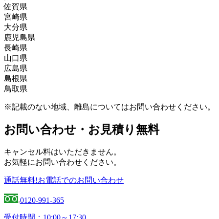
佐賀県
市、大野城市、大牟田市、小郡市、遠賀郡、春日市、
葦北郡、阿蘇郡、阿蘇市、天草郡、天草市、荒尾市、
宮崎県
糟屋郡、嘉穂郡、嘉麻市、北九州市、鞍手郡、久留米
宇城市、宇土市、上天草市、上益城郡、菊池郡、菊池
伊万里市、嬉野市、小城市、鹿島市、唐津市、神埼
大分県
市、古賀市、田川郡、田川市、太宰府市、筑後市、筑
市、球磨郡、熊本市、合志郡、下益城郡、玉名郡、玉
郡、神埼市、杵島郡、佐賀市、多久市、武雄市、鳥栖
えびの市、北諸県郡、串間市、小林市、児湯郡、西都
鹿児島県
紫野市、築上郡、那珂川市、中間市、直方市、福岡
名市、人吉市、水俣市、八代郡、八代市、山鹿市
市、西松浦郡、東松浦郡、藤津郡、三養基郡
市、西臼杵郡、西諸県郡、日南市、延岡市、東臼杵
宇佐市、臼杵市、大分市、杵築市、玖珠郡、国東市、
長崎県
市、福津市、豊前市、三井郡、三潴郡、京都郡、みや
郡、東諸県郡、日向市、南那珂郡、都城市、宮崎郡、
佐伯市、竹田市、津久見市、中津市、速見郡、日田
姶良郡、姶良市、阿久根市、伊佐郡、伊佐市、出水
山口県
ま市、宮若市、宗像市、柳川市、八女郡、八女市、行
宮崎市
市、豊後大野市、豊後高田市、別府市、由布市
郡、出水市、いちき串木野市、指宿郡、指宿市、大口
諫早市、雲仙市、大村市、北松浦郡、五島市、西海
広島県
橋市
市、鹿児島郡、鹿児島市、加世田市、鹿屋市、肝属
市、佐世保市、島原市、長崎市、西彼杵郡、東彼杵
阿武郡、岩国市、宇部市、大島郡、玖珂郡、下松市、
島根県
郡、霧島市、串木野市、国分市、薩摩郡、薩摩川内
郡、平戸市、松浦市、南島原市、南松浦郡
熊毛郡、山陽小野田市、下関市、周南市、長門市、萩
安芸郡、江田島市、大竹市、尾道市、呉市、庄原市、
鳥取県
市、志布志市、川内市、曽於郡、曽於市、垂水市、日
市、光市、防府市、美祢市、柳井市、山口市
神石郡、世羅郡、竹原市、豊田郡、廿日市市、東広島
飯石郡、出雲市、雲南市、大田市、邑智郡、隠岐郡、
置市、枕崎市、南九州市、南さつま市
市、広島市、福山市、府中市、三原市、三次市、山県
鹿足郡、江津市、仁多郡、浜田市、益田市、松江市、
岩美郡、倉吉市、西伯郡、境港市、東伯郡、鳥取市、
※記載のない地域、離島についてはお問い合わせください。
郡
安来市
日野郡、八頭郡、米子市
お問い合わせ・お見積り無料
キャンセル料はいただきません。
お気軽にお問い合わせください。
通話無料!お電話でのお問い合わせ
0120-991-365
受付時間：10:00～17:30